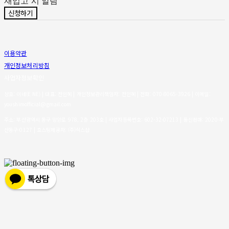
재입고 시 알림
신청하기
이용약관
개인정보처리방침
사업자정보확인
상호: 이네(E NE) | 대표: 전인혜 | 개인정보관리책임자: 전인혜 | 전화: 070-8065-3926 | 이메일:
youshimofficial@gmail.com
주소: 부산광역시 동구 망양로 978, 2층 203호 | 사업자등록번호:
602-32-07213
| 통신판매:
2020-부
산동구-0127
| 호스팅제공자: (주)식스샵